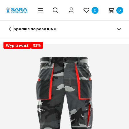
0
0
Spodnie do pasa KING
Wyprzedaż
52
%