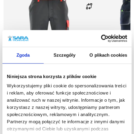
Zgoda
Szczegóły
O plikach cookies
Niniejsza strona korzysta z plików cookie
Wykorzystujemy pliki cookie do spersonalizowania treści
i reklam, aby oferować funkcje społecznościowe i
analizować ruch w naszej witrynie. Informacje o tym, jak
Wyprzedaż
48
%
Wyprzedaż
44
%
korzystasz z naszej witryny, udostępniamy partnerom
społecznościowym, reklamowym i analitycznym.
1-05-210
1
Partnerzy mogą połączyć te informacje z innymi danymi
Spodnie do pasa SKIPER
Spodnie 
otrzymanymi od Ciebie lub uzyskanymi podczas
33,77 zł brutto
43,34