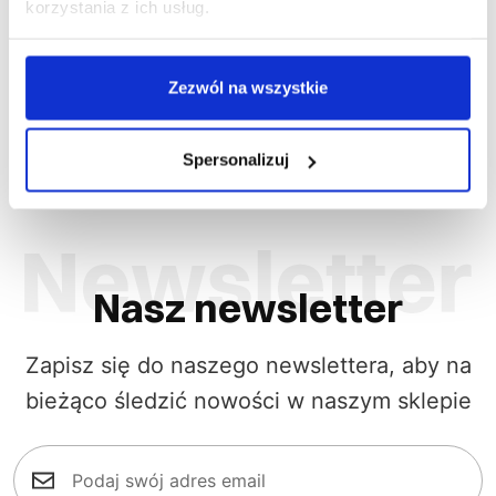
korzystania z ich usług.
Najniższa cena w okresie
Najniższ
30 dni przed obniżką:
64,94
30 dni prz
zł
Cena regularna
:
64,94
Cena re
zł
-
48
%
Zezwól na wszystkie
Spersonalizuj
Nasz newsletter
Zapisz się do naszego newslettera, aby na
bieżąco śledzić nowości w naszym sklepie