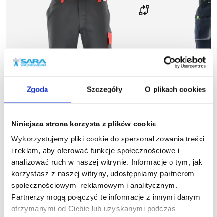
Zgoda
Szczegóły
O plikach cookies
Niniejsza strona korzysta z plików cookie
Wykorzystujemy pliki cookie do spersonalizowania treści
i reklam, aby oferować funkcje społecznościowe i
analizować ruch w naszej witrynie. Informacje o tym, jak
Wyprzedaż
48
%
Wyprzedaż
44
%
korzystasz z naszej witryny, udostępniamy partnerom
społecznościowym, reklamowym i analitycznym.
1-05-210
1
Partnerzy mogą połączyć te informacje z innymi danymi
Spodnie do pasa SKIPER
Spodnie 
otrzymanymi od Ciebie lub uzyskanymi podczas
33,77 zł brutto
43,34