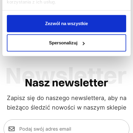
korzystania z ich usług.
Najniższa cena w okresie
Najniższ
30 dni przed obniżką:
64,94
30 dni prz
zł
Cena regularna
:
64,94
Cena re
zł
-
48
%
Zezwól na wszystkie
Spersonalizuj
Nasz newsletter
Zapisz się do naszego newslettera, aby na
bieżąco śledzić nowości w naszym sklepie