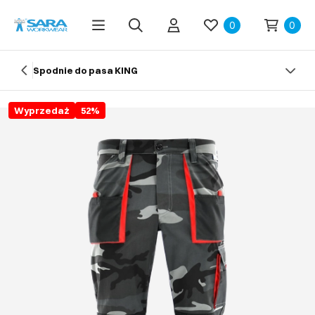
0
0
Spodnie do pasa KING
Wyprzedaż
52
%