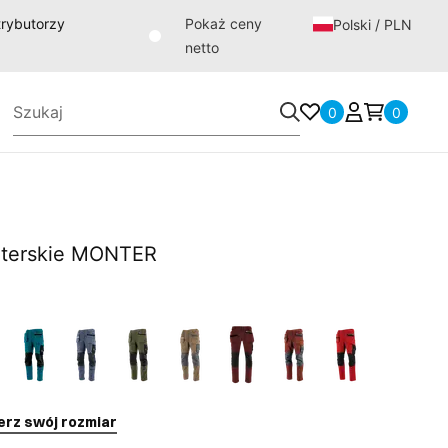
strybutorzy
Pokaż ceny
Polski / PLN
netto
0
0
nterskie MONTER
erz swój rozmiar