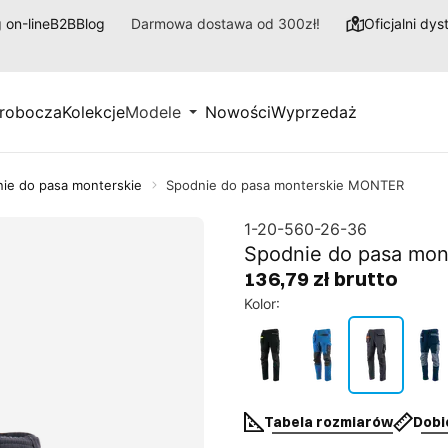
 on-line
B2B
Blog
Darmowa dostawa od 300zł!
Oficjalni dy
 robocza
Kolekcje
Modele
Nowości
Wyprzedaż
ie do pasa monterskie
Spodnie do pasa monterskie MONTER
1-20-560-26-36
Spodnie do pasa mo
136,79 zł brutto
Kolor
:
Tabela rozmiarów
Dobi