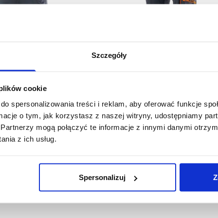
Szczegóły
 plików cookie
do spersonalizowania treści i reklam, aby oferować funkcje sp
ormacje o tym, jak korzystasz z naszej witryny, udostępniamy p
Partnerzy mogą połączyć te informacje z innymi danymi otrzym
więcej
nia z ich usług.
1-27-635
1-22-525
Spodnie do pasa softshel
 krótkie MOTIONFLEX
COMFORT NEO WINTER
,66 zł brutto
224,06 zł brutto
Spersonalizuj
Z