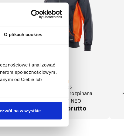
O plikach cookies
ołecznościowe i analizować
artnerom społecznościowym,
anymi od Ciebie lub
1-35-625
l
Bluza dresowa rozpinana
Kurt
COMFORT NEO
171,56 zł brutto
3
ezwól na wszystkie