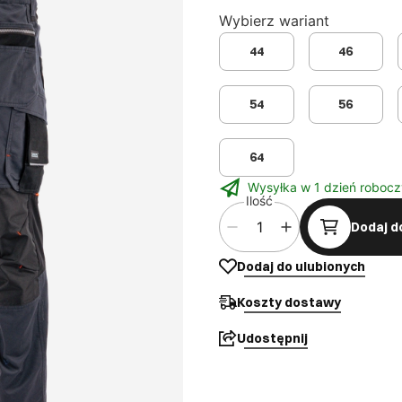
Wybierz wariant
44
46
54
56
64
Wysyłka w 1 dzień robocz
Ilość
Dodaj d
Dodaj do ulubionych
Koszty dostawy
Udostępnij