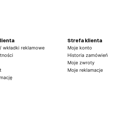
lienta
Strefa klienta
 / wkładki reklamowe
Moje konto
tności
Historia zamówień
Moje zwroty
t
Moje reklamacje
amację