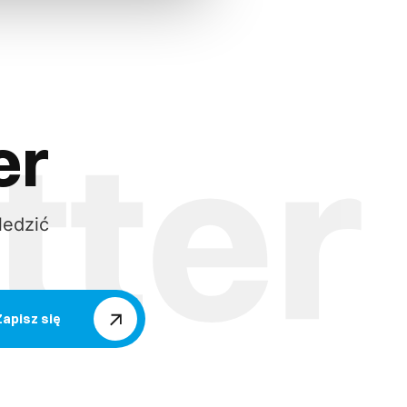
er
ledzić
Zapisz się