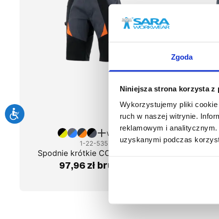
Zgoda
Niniejsza strona korzysta z
Wykorzystujemy pliki cookie 
ruch w naszej witrynie. Inf
reklamowym i analitycznym. 
więcej
uzyskanymi podczas korzysta
1-22-535
Spodnie krótkie COTTONFLEX
Spodnie
97,96 zł brutto
123