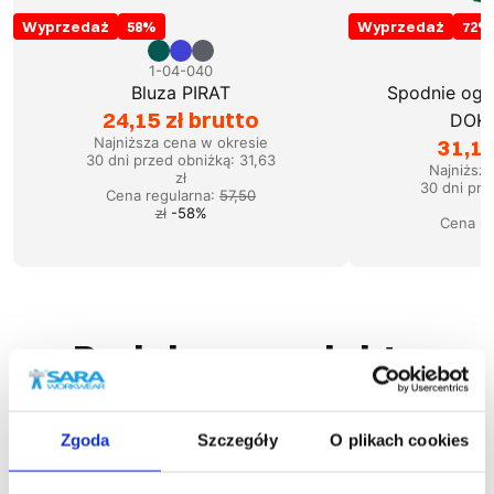
Wyprzedaż
58
%
Wyprzedaż
72
%
1-04-040
1
Bluza PIRAT
Spodnie ogro
24,15 zł brutto
DOKE
Najniższa cena w okresie
31,19
30 dni przed obniżką:
31,63
Najniższ
zł
30 dni prz
Cena regularna
:
57,50
zł
-
58
%
Cena re
Podobne produkty
Zgoda
Szczegóły
O plikach cookies