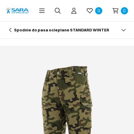
0
0
Spodnie do pasa ocieplane STANDARD WINTER