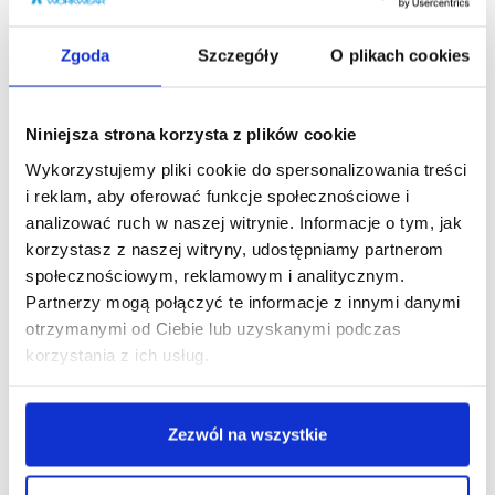
101,88 zł
Cena regularna
:
101,88
Cena re
zł
-
47
%
Zgoda
Szczegóły
O plikach cookies
Niniejsza strona korzysta z plików cookie
Podobne produkty
Wykorzystujemy pliki cookie do spersonalizowania treści
i reklam, aby oferować funkcje społecznościowe i
analizować ruch w naszej witrynie. Informacje o tym, jak
korzystasz z naszej witryny, udostępniamy partnerom
społecznościowym, reklamowym i analitycznym.
Partnerzy mogą połączyć te informacje z innymi danymi
otrzymanymi od Ciebie lub uzyskanymi podczas
korzystania z ich usług.
Zezwól na wszystkie