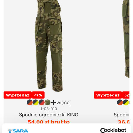
Wyprzedaż
47
%
Wyprzedaż
52
%
więcej
1-03-010
1
Spodnie ogrodniczki KING
Spodnie
54,00 zł brutto
36,69
Najniższa cena w okresie
Najniższ
30 dni przed obniżką:
30 dni prz