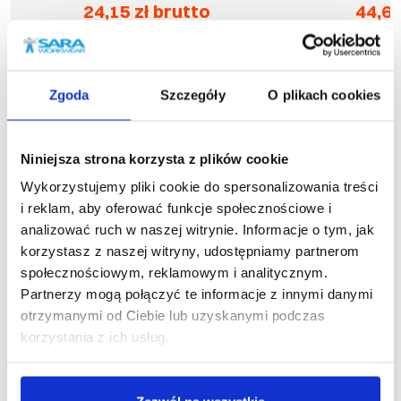
24,15 zł brutto
44,60
Najniższa cena w okresie
Najniższ
30 dni przed obniżką:
31,63
30 dni prz
zł
Cena regularna
:
57,50
Cena re
zł
-
58
%
Zgoda
Szczegóły
O plikach cookies
Niniejsza strona korzysta z plików cookie
Podobne produkty
Wykorzystujemy pliki cookie do spersonalizowania treści
i reklam, aby oferować funkcje społecznościowe i
analizować ruch w naszej witrynie. Informacje o tym, jak
korzystasz z naszej witryny, udostępniamy partnerom
społecznościowym, reklamowym i analitycznym.
Partnerzy mogą połączyć te informacje z innymi danymi
otrzymanymi od Ciebie lub uzyskanymi podczas
korzystania z ich usług.