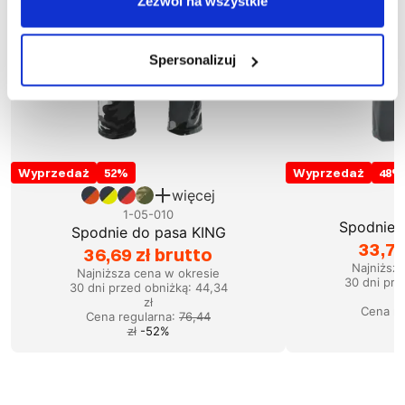
Zezwól na wszystkie
Spersonalizuj
Wyprzedaż
52
%
Wyprzedaż
48
%
więcej
1
1-05-010
Spodnie 
Spodnie do pasa KING
33,77
36,69 zł brutto
Najniższ
Najniższa cena w okresie
30 dni prz
30 dni przed obniżką:
44,34
zł
Cena re
Cena regularna
:
76,44
zł
-
52
%