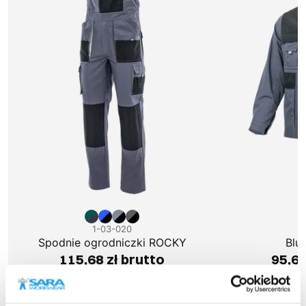
1-03-020
1
Spodnie ogrodniczki ROCKY
Blu
115,68 zł brutto
95,66