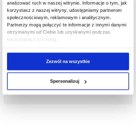
analizować ruch w naszej witrynie. Informacje o tym, jak
korzystasz z naszej witryny, udostępniamy partnerom
społecznościowym, reklamowym i analitycznym.
Partnerzy mogą połączyć te informacje z innymi danymi
otrzymanymi od Ciebie lub uzyskanymi podczas
korzystania z ich usług.
więcej
1
1-03-010
Zezwól na wszystkie
Spodnie og
Spodnie ogrodniczki KING
92,82
101,88 zł brutto
Spersonalizuj