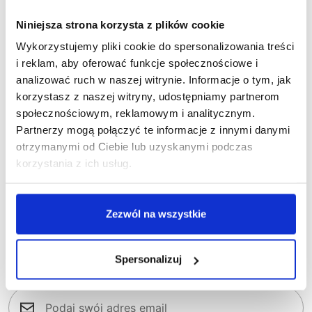
1-71-594
1
Spodnie krótkie monterskie COYOTE
Spodnie ogrod
Niniejsza strona korzysta z plików cookie
194,8
JEANS
Wykorzystujemy pliki cookie do spersonalizowania treści
119,33 zł brutto
i reklam, aby oferować funkcje społecznościowe i
analizować ruch w naszej witrynie. Informacje o tym, jak
korzystasz z naszej witryny, udostępniamy partnerom
społecznościowym, reklamowym i analitycznym.
Partnerzy mogą połączyć te informacje z innymi danymi
otrzymanymi od Ciebie lub uzyskanymi podczas
korzystania z ich usług.
Nasz newsletter
Zezwól na wszystkie
Zapisz się do naszego newslettera, aby na
bieżąco śledzić nowości w naszym sklepie
Spersonalizuj