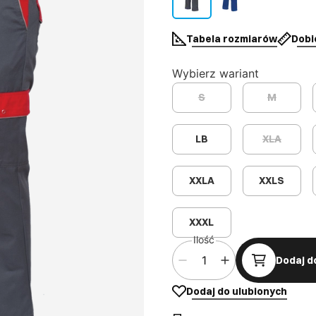
Tabela rozmiarów
Dobi
Wybierz wariant
S
M
LB
XLA
XXLA
XXLS
XXXL
Ilość
Dodaj d
Dodaj do ulubionych