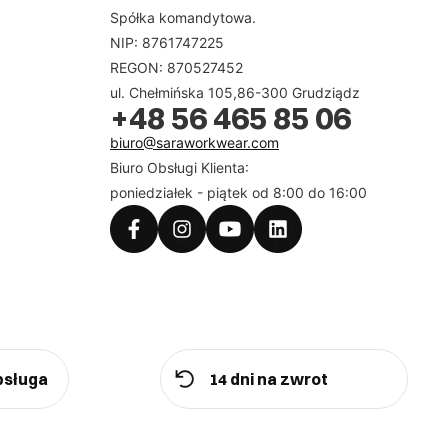
Spółka komandytowa.
NIP: 8761747225
REGON: 870527452
ul. Chełmińska 105,86-300 Grudziądz
+48 56 465 85 06
biuro@saraworkwear.com
Biuro Obsługi Klienta:
poniedziałek - piątek od 8:00 do 16:00
bsługa
14 dni na zwrot