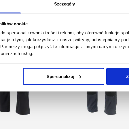
Podobne produkty
Szczegóły
 plików cookie
do spersonalizowania treści i reklam, aby oferować funkcje sp
ormacje o tym, jak korzystasz z naszej witryny, udostępniamy p
Partnerzy mogą połączyć te informacje z innymi danymi otrzym
nia z ich usług.
Spersonalizuj
Z