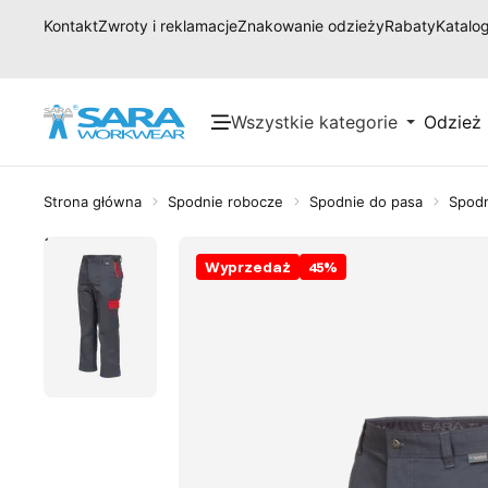
Kontakt
Zwroty i reklamacje
Znakowanie odzieży
Rabaty
Katalog
Wszystkie kategorie
Odzież
Strona główna
Spodnie robocze
Spodnie do pasa
Spodn
Wyprzedaż
45
%