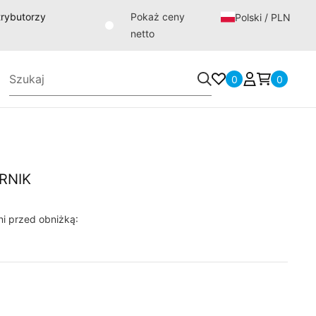
strybutorzy
Pokaż ceny
Polski / PLN
netto
0
0
ERNIK
ni przed obniżką: