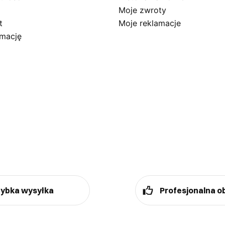
Moje zwroty
t
Moje reklamacje
amację
ybka wysyłka
Profesjonalna o