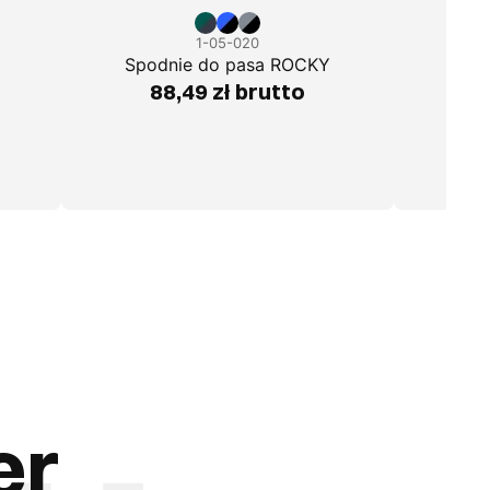
1-05-020
Spodnie do pasa ROCKY
Spod
88,49 zł brutto
er