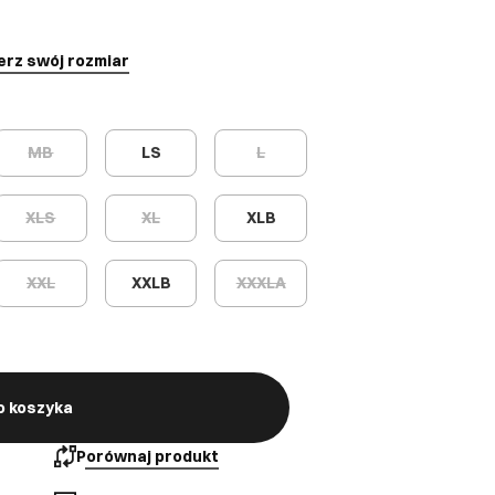
erz swój rozmiar
MB
LS
L
XLS
XL
XLB
XXL
XXLB
XXXLA
o koszyka
Porównaj produkt