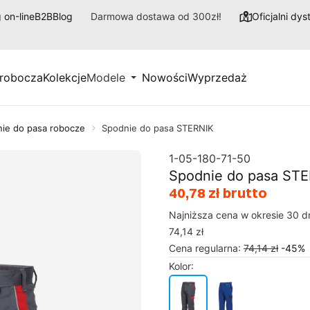
 on-line
B2B
Blog
Darmowa dostawa od 300zł!
Oficjalni dy
 robocza
Kolekcje
Modele
Nowości
Wyprzedaż
ie do pasa robocze
Spodnie do pasa STERNIK
1-05-180-71-50
Spodnie do pasa ST
40,78 zł brutto
Najniższa cena w okresie 30 d
74,14 zł
Cena regularna
:
74,14 zł
-
45
%
Kolor
: