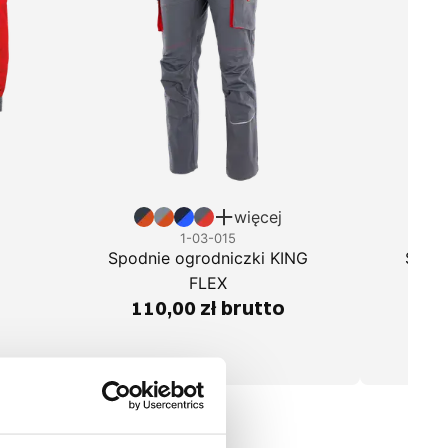
więcej
1-03-015
Spodnie ogrodniczki KING
Spodn
FLEX
110,00 zł brutto