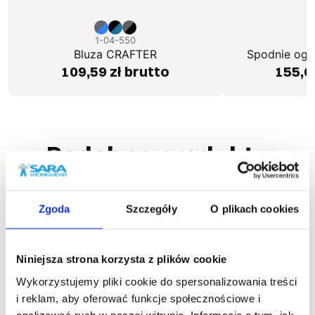
1-04-550
1
Bluza CRAFTER
Spodnie ogr
109,59 zł brutto
155,6
Podobne produkty
Zgoda
Szczegóły
O plikach cookies
Niniejsza strona korzysta z plików cookie
Wykorzystujemy pliki cookie do spersonalizowania treści
i reklam, aby oferować funkcje społecznościowe i
analizować ruch w naszej witrynie. Informacje o tym, jak