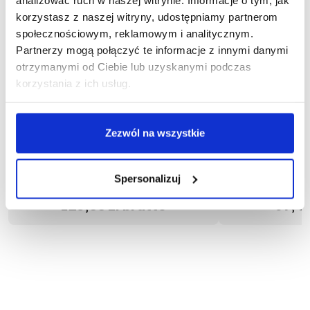
korzystasz z naszej witryny, udostępniamy partnerom
społecznościowym, reklamowym i analitycznym.
Partnerzy mogą połączyć te informacje z innymi danymi
otrzymanymi od Ciebie lub uzyskanymi podczas
korzystania z ich usług.
Zezwól na wszystkie
więcej
1-22-525
1
Spersonalizuj
Spodnie krótkie MOTIONFLEX
Spodnie k
123,66 zł brutto
97,42