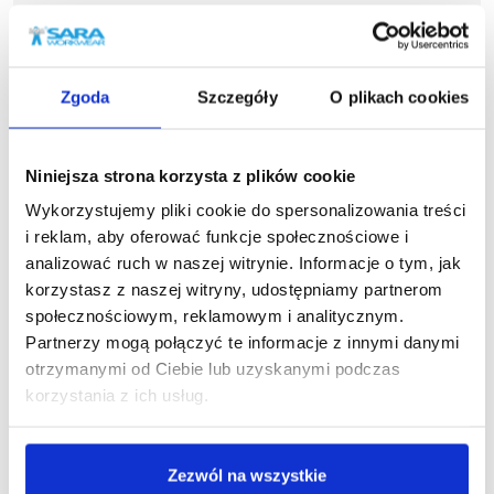
125,69 zł brutto
177,1
Zgoda
Szczegóły
O plikach cookies
Podobne produkty
Niniejsza strona korzysta z plików cookie
Wykorzystujemy pliki cookie do spersonalizowania treści
i reklam, aby oferować funkcje społecznościowe i
analizować ruch w naszej witrynie. Informacje o tym, jak
korzystasz z naszej witryny, udostępniamy partnerom
społecznościowym, reklamowym i analitycznym.
Partnerzy mogą połączyć te informacje z innymi danymi
otrzymanymi od Ciebie lub uzyskanymi podczas
korzystania z ich usług.
Zezwól na wszystkie