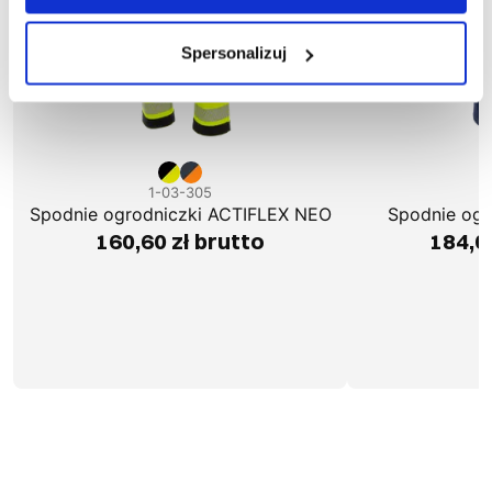
Spersonalizuj
1-03-305
1
Spodnie ogrodniczki ACTIFLEX NEO
Spodnie og
160,60 zł brutto
184,0