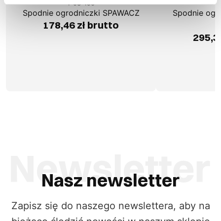
1-03-190
1
Spodnie ogrodniczki SPAWACZ
Spodnie ogr
178,46 zł brutto
295,3
Nasz newsletter
Zapisz się do naszego newslettera, aby na