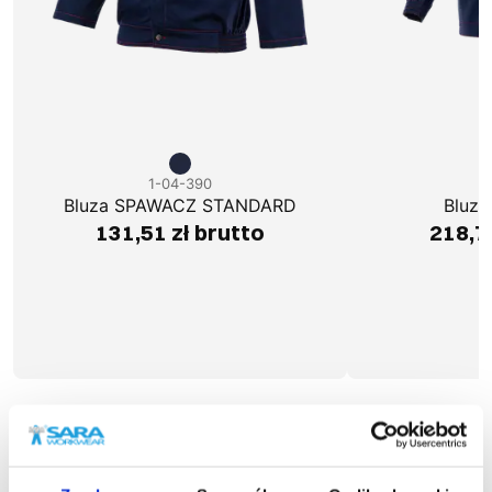
1-04-390
1
Bluza SPAWACZ STANDARD
Bluz
131,51 zł brutto
218,7
Podobne produkty