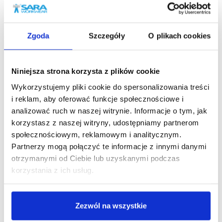
1-03-310
1
Spodnie ogrodniczki CHEMIK AS
Spodnie do
160,06 zł brutto
125,6
Zgoda
Szczegóły
O plikach cookies
Niniejsza strona korzysta z plików cookie
Wykorzystujemy pliki cookie do spersonalizowania treści
Podobne produkty
i reklam, aby oferować funkcje społecznościowe i
analizować ruch w naszej witrynie. Informacje o tym, jak
korzystasz z naszej witryny, udostępniamy partnerom
społecznościowym, reklamowym i analitycznym.
Partnerzy mogą połączyć te informacje z innymi danymi
otrzymanymi od Ciebie lub uzyskanymi podczas
korzystania z ich usług.
Zezwól na wszystkie