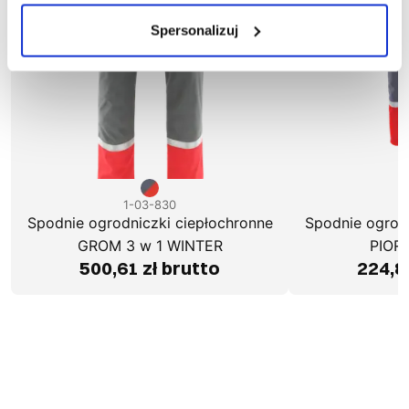
Spersonalizuj
1-03-830
1
Spodnie ogrodniczki ciepłochronne
Spodnie ogrodn
GROM 3 w 1 WINTER
PIOR
500,61 zł brutto
224,8