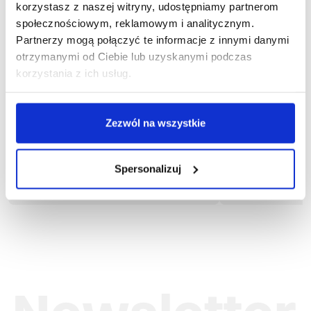
korzystasz z naszej witryny, udostępniamy partnerom
społecznościowym, reklamowym i analitycznym.
Partnerzy mogą połączyć te informacje z innymi danymi
otrzymanymi od Ciebie lub uzyskanymi podczas
korzystania z ich usług.
Zezwól na wszystkie
1-03-570
1
Spodnie ogrodniczki DRAGON
Spodnie ogr
160,47 zł brutto
141,5
Spersonalizuj