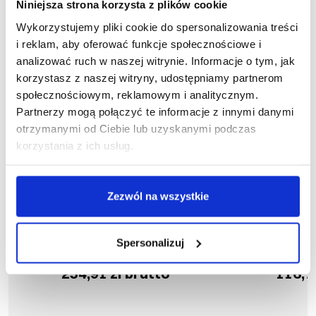
Niniejsza strona korzysta z plików cookie
Wykorzystujemy pliki cookie do spersonalizowania treści
i reklam, aby oferować funkcje społecznościowe i
analizować ruch w naszej witrynie. Informacje o tym, jak
korzystasz z naszej witryny, udostępniamy partnerom
społecznościowym, reklamowym i analitycznym.
Partnerzy mogą połączyć te informacje z innymi danymi
otrzymanymi od Ciebie lub uzyskanymi podczas
korzystania z ich usług.
Zezwól na wszystkie
Nowość
1-03-870
1
Spodnie ogrodniczki DROGOWIEC
Spodnie ogro
Spersonalizuj
COMFORT
ST
254,91 zł brutto
116,7