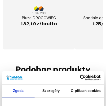
1-04-200
1
Bluza DROGOWIEC
Spodnie do
132,19 zł brutto
125,6
Podobne produkty
Zgoda
Szczegóły
O plikach cookies