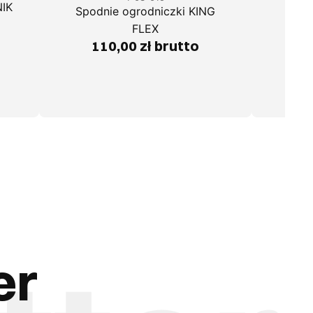
NIK
Spod
Spodnie ogrodniczki KING
FLEX
Na
110,00 zł brutto
30 
er