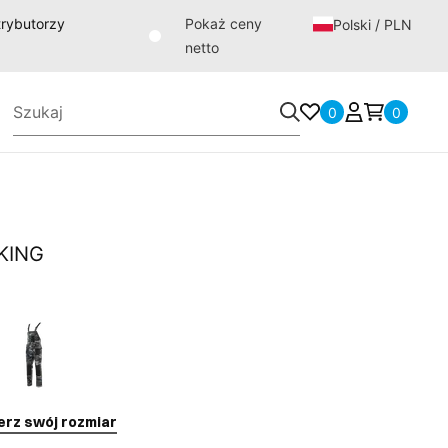
strybutorzy
Pokaż ceny
Polski / PLN
netto
0
0
 KING
erz swój rozmiar