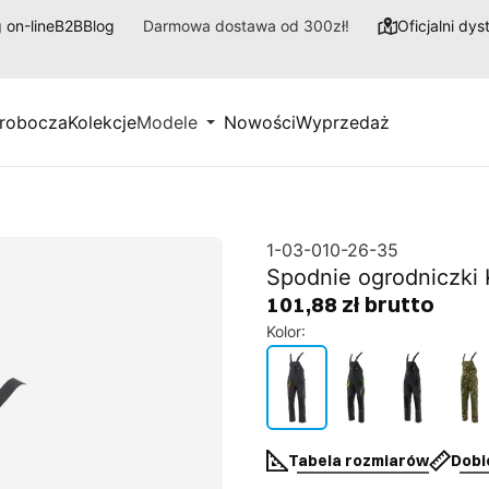
 on-line
B2B
Blog
Darmowa dostawa od 300zł!
Oficjalni dy
 robocza
Kolekcje
Modele
Nowości
Wyprzedaż
1-03-010-26-35
Spodnie ogrodniczki
101,88 zł brutto
Kolor
:
Tabela rozmiarów
Dobi