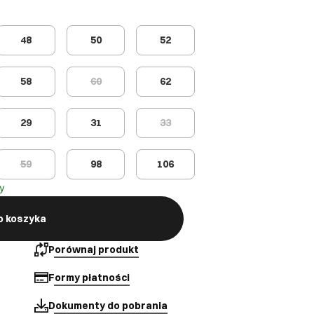
48
50
52
58
60
62
29
31
33
59
98
106
y
o koszyka
Porównaj produkt
Formy płatności
Dokumenty do pobrania