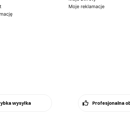
t
Moje reklamacje
amację
ybka wysyłka
Profesjonalna o