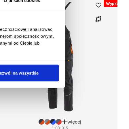
O plikach cookies
Wyprzedaż
ołecznościowe i analizować
artnerom społecznościowym,
anymi od Ciebie lub
ezwól na wszystkie
więcej
1-03-015