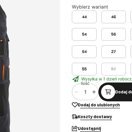
Wybierz wariant
44
46
54
56
64
27
55
57
Wysyłka w 1 dzień robocz
Ilość
Dodaj d
Dodaj do ulubionych
Koszty dostawy
Udostępnij