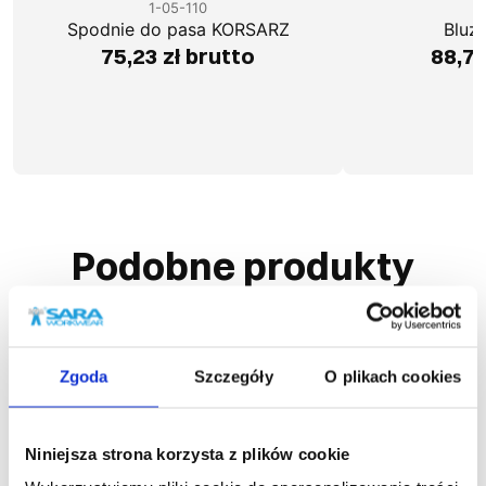
1-05-110
1
Spodnie do pasa KORSARZ
Bluz
75,23 zł brutto
88,76
Podobne produkty
Zgoda
Szczegóły
O plikach cookies
Niniejsza strona korzysta z plików cookie