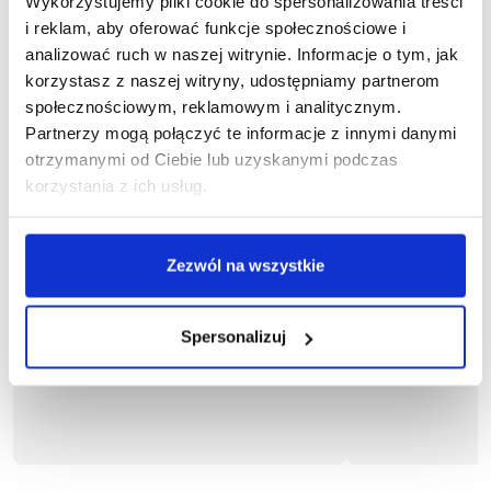
Wykorzystujemy pliki cookie do spersonalizowania treści
i reklam, aby oferować funkcje społecznościowe i
analizować ruch w naszej witrynie. Informacje o tym, jak
korzystasz z naszej witryny, udostępniamy partnerom
społecznościowym, reklamowym i analitycznym.
Partnerzy mogą połączyć te informacje z innymi danymi
otrzymanymi od Ciebie lub uzyskanymi podczas
korzystania z ich usług.
Zezwól na wszystkie
1-03-115
1
Spodnie ogrodniczki KORSARZ FLEX
Spodnie ogrod
Spersonalizuj
97,82 zł brutto
88,35