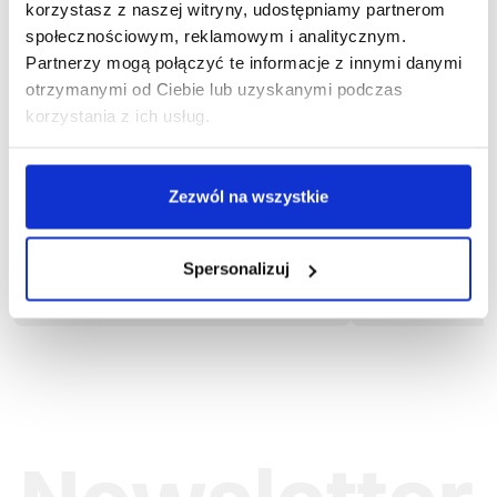
korzystasz z naszej witryny, udostępniamy partnerom
społecznościowym, reklamowym i analitycznym.
Partnerzy mogą połączyć te informacje z innymi danymi
otrzymanymi od Ciebie lub uzyskanymi podczas
korzystania z ich usług.
Zezwól na wszystkie
więcej
1
1-03-105
Spodnie ogr
Spodnie ogrodniczki NORMAN FLEX
Spersonalizuj
92,00
88,35 zł brutto