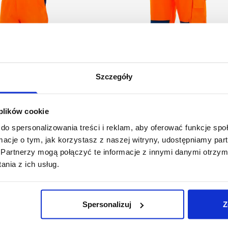
Szczegóły
 plików cookie
do spersonalizowania treści i reklam, aby oferować funkcje sp
ormacje o tym, jak korzystasz z naszej witryny, udostępniamy p
1-03-200
1-05-200
Partnerzy mogą połączyć te informacje z innymi danymi otrzym
dnie ogrodniczki
Spodnie do pasa DROGOW
nia z ich usług.
125,69 zł brutto
DROGOWIEC
,63 zł brutto
Spersonalizuj
Z