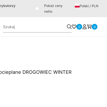
strybutorzy
Pokaż ceny
Polski / PLN
netto
0
0
i ocieplane DROGOWIEC WINTER