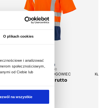
O plikach cookies
ołecznościowe i analizować
artnerom społecznościowym,
1-17-200
anymi od Ciebie lub
IEC
Koszulka DROGOWIEC
Kurtka
54,53 zł brutto
2
ezwól na wszystkie