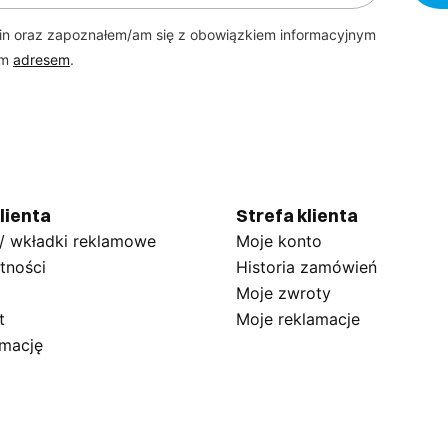
in oraz zapoznałem/am się z obowiązkiem informacyjnym
ym
adresem
.
lienta
Strefa klienta
 / wkładki reklamowe
Moje konto
tności
Historia zamówień
Moje zwroty
t
Moje reklamacje
amację