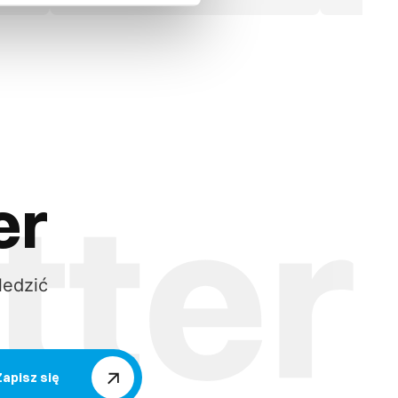
er
ledzić
Zapisz się