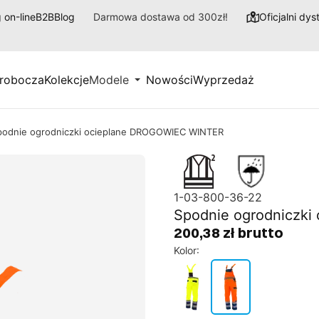
 on-line
B2B
Blog
Darmowa dostawa od 300zł!
Oficjalni dy
 robocza
Kolekcje
Modele
Nowości
Wyprzedaż
podnie ogrodniczki ocieplane DROGOWIEC WINTER
1-03-800-36-22
Spodnie ogrodniczk
200,38 zł brutto
Kolor
: