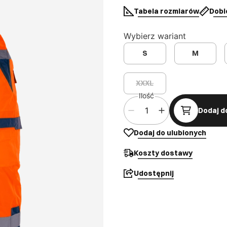
Tabela rozmiarów
Dobi
Wybierz wariant
S
M
XXXL
Ilość
Dodaj d
Dodaj do ulubionych
Koszty dostawy
Udostępnij