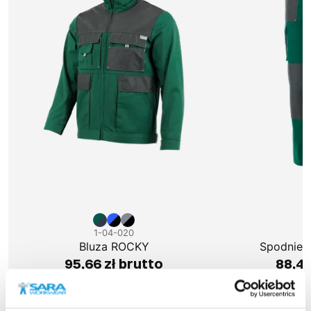
1-04-020
1
Bluza ROCKY
Spodnie 
95,66 zł brutto
88,49