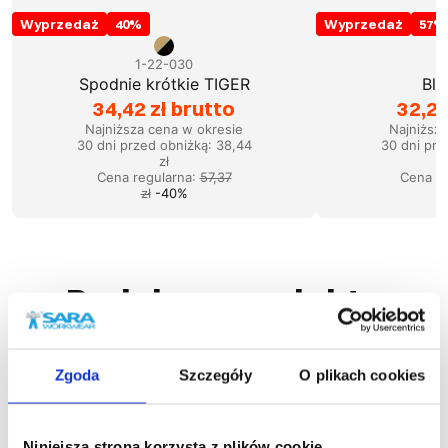
Wyprzedaż
40
%
Wyprzedaż
57
%
1-22-030
1
Spodnie krótkie TIGER
Blu
34,42 zł brutto
32,23
Najniższa cena w okresie
Najniższ
30 dni przed obniżką:
38,44
30 dni prz
zł
Cena regularna
:
57,37
Cena re
zł
-
40
%
Podobne produkty
Zgoda
Szczegóły
O plikach cookies
Niniejsza strona korzysta z plików cookie