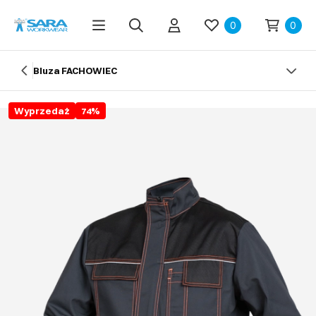
0
0
Bluza FACHOWIEC
Wyprzedaż
74
%