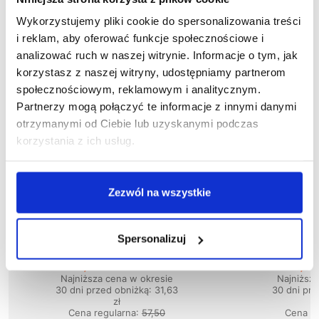
Wykorzystujemy pliki cookie do spersonalizowania treści
i reklam, aby oferować funkcje społecznościowe i
analizować ruch w naszej witrynie. Informacje o tym, jak
korzystasz z naszej witryny, udostępniamy partnerom
społecznościowym, reklamowym i analitycznym.
Partnerzy mogą połączyć te informacje z innymi danymi
otrzymanymi od Ciebie lub uzyskanymi podczas
korzystania z ich usług.
Zezwól na wszystkie
Wyprzedaż
58
%
Wyprzedaż
50
%
1-04-040
1
Spersonalizuj
Bluza PIRAT
Blu
24,15 zł brutto
33,83
Najniższa cena w okresie
Najniższ
30 dni przed obniżką:
31,63
30 dni prz
zł
Cena regularna
:
57,50
Cena re