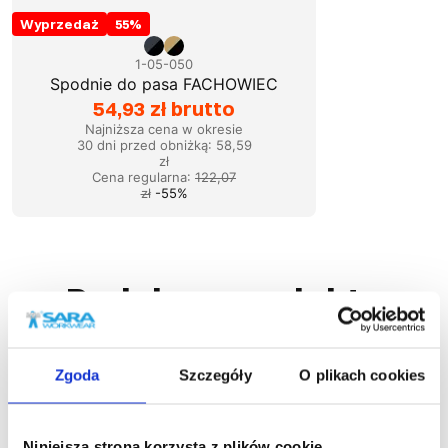
Wyprzedaż
55
%
1-05-050
Spodnie do pasa FACHOWIEC
54,93 zł brutto
Najniższa cena w okresie
30 dni przed obniżką:
58,59
zł
Cena regularna
:
122,07
zł
-
55
%
Podobne produkty
Zgoda
Szczegóły
O plikach cookies
Niniejsza strona korzysta z plików cookie