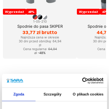
Wyprzedaż
48
%
Wyprzedaż
43
%
1-05-210
1
Spodnie do pasa SKIPER
Spodnie og
33,77 zł brutto
44,73
Najniższa cena w okresie
Najniższ
30 dni przed obniżką:
64,94
30 dni prz
zł
Cena regularna
:
64,94
Cena re
zł
-
48
%
Podobne produkty
Zgoda
Szczegóły
O plikach cookies