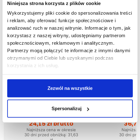
Niniejsza strona korzysta z plików cookie
Wykorzystujemy pliki cookie do spersonalizowania treści
i reklam, aby oferować funkcje społecznościowe i
analizować ruch w naszej witrynie. Informacje o tym, jak
korzystasz z naszej witryny, udostępniamy partnerom
społecznościowym, reklamowym i analitycznym.
Partnerzy mogą połączyć te informacje z innymi danymi
otrzymanymi od Ciebie lub uzyskanymi podczas
korzystania z ich usług.
Zezwól na wszystkie
Wyprzedaż
58
%
Wyprzedaż
51
%
Spersonalizuj
1-04-040
1
Bluza PIRAT
Blu
24,15 zł brutto
36,73
Najniższa cena w okresie
Najniższ
30 dni przed obniżką:
31,63
30 dni prz
zł