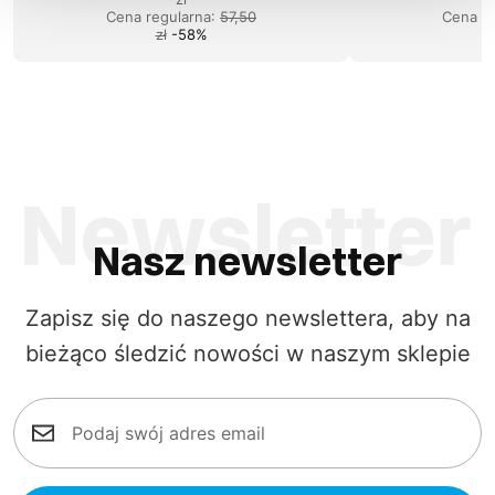
Cena regularna
:
57,50
Cena re
zł
-
58
%
Nasz newsletter
Zapisz się do naszego newslettera, aby na
bieżąco śledzić nowości w naszym sklepie