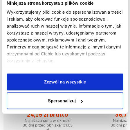
Niniejsza strona korzysta z plików cookie
Wykorzystujemy pliki cookie do spersonalizowania treści
i reklam, aby oferować funkcje społecznościowe i
analizować ruch w naszej witrynie. Informacje o tym, jak
korzystasz z naszej witryny, udostępniamy partnerom
społecznościowym, reklamowym i analitycznym.
Partnerzy mogą połączyć te informacje z innymi danymi
otrzymanymi od Ciebie lub uzyskanymi podczas
korzystania z ich usług.
Zezwól na wszystkie
Wyprzedaż
58
%
Wyprzedaż
51
%
Spersonalizuj
1-04-040
1
Bluza PIRAT
Blu
24,15 zł brutto
36,73
Najniższa cena w okresie
Najniższ
30 dni przed obniżką:
31,63
30 dni prz
zł