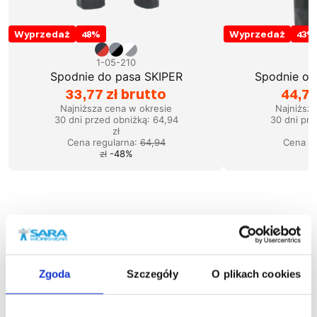
Wyprzedaż
48
%
Wyprzedaż
43
%
1-05-210
1
Spodnie do pasa SKIPER
Spodnie og
33,77 zł brutto
44,73
Najniższa cena w okresie
Najniższ
30 dni przed obniżką:
64,94
30 dni prz
zł
Cena regularna
:
64,94
Cena re
zł
-
48
%
Podobne produkty
Zgoda
Szczegóły
O plikach cookies