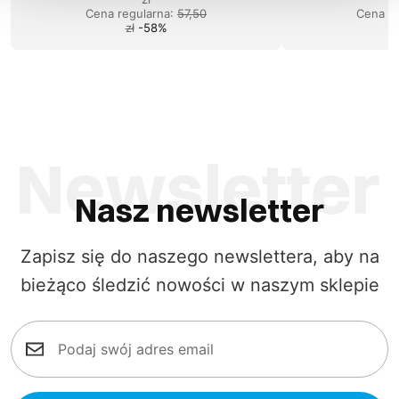
Cena regularna
:
57,50
Cena re
zł
-
58
%
Nasz newsletter
Zapisz się do naszego newslettera, aby na
bieżąco śledzić nowości w naszym sklepie