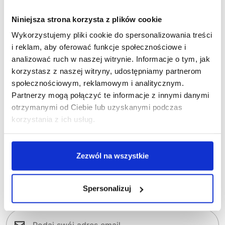
1-35-620
1
Bluza dresowa rozpinana COMFORT
Polar 
Niniejsza strona korzysta z plików cookie
115,1
PLUS
Wykorzystujemy pliki cookie do spersonalizowania treści
171,56 zł brutto
i reklam, aby oferować funkcje społecznościowe i
analizować ruch w naszej witrynie. Informacje o tym, jak
korzystasz z naszej witryny, udostępniamy partnerom
społecznościowym, reklamowym i analitycznym.
Partnerzy mogą połączyć te informacje z innymi danymi
otrzymanymi od Ciebie lub uzyskanymi podczas
korzystania z ich usług.
Nasz newsletter
Zezwól na wszystkie
Zapisz się do naszego newslettera, aby na
bieżąco śledzić nowości w naszym sklepie
Spersonalizuj