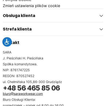
Zmień ustawienia plików cookie
Obsługa klienta
Strefa klienta
Kontakt
SARA
J. Pieściński H. Pieścińska
Spółka komandytowa.
NIP: 8761747225
REGON: 870527452
ul. Chełmińska 105,86-300 Grudziądz
+48 56 465 85 06
biuro@saraworkwear.com
Biuro Obsługi Klienta:
poniedziałek - piątek od 8:00 do 16:00