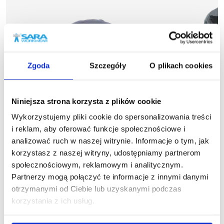
Zgoda
Szczegóły
O plikach cookies
Niniejsza strona korzysta z plików cookie
Wykorzystujemy pliki cookie do spersonalizowania treści
i reklam, aby oferować funkcje społecznościowe i
analizować ruch w naszej witrynie. Informacje o tym, jak
Polecane
korzystasz z naszej witryny, udostępniamy partnerom
więcej
społecznościowym, reklamowym i analitycznym.
1-14-620
1
Partnerzy mogą połączyć te informacje z innymi danymi
Czapka letnia COMFORT PLUS
Kurtka hy
otrzymanymi od Ciebie lub uzyskanymi podczas
24,35 zł brutto
W
korzystania z ich usług.
236,3