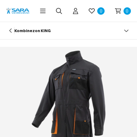
0
0
Kombinezon KING