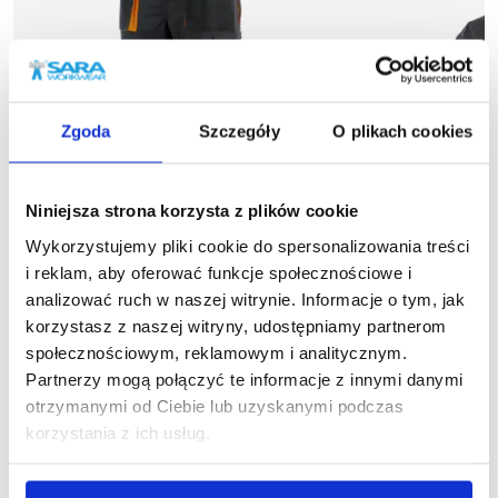
Zgoda
Szczegóły
O plikach cookies
Niniejsza strona korzysta z plików cookie
Wykorzystujemy pliki cookie do spersonalizowania treści
i reklam, aby oferować funkcje społecznościowe i
analizować ruch w naszej witrynie. Informacje o tym, jak
korzystasz z naszej witryny, udostępniamy partnerom
społecznościowym, reklamowym i analitycznym.
więcej
1
Partnerzy mogą połączyć te informacje z innymi danymi
1-05-010
Bl
Spodnie do pasa KING
otrzymanymi od Ciebie lub uzyskanymi podczas
80,37
76,44 zł brutto
korzystania z ich usług.