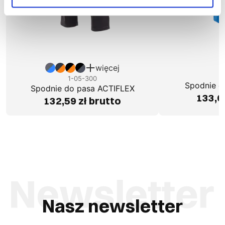
więcej
1
1-05-300
Spodnie 
Spodnie do pasa ACTIFLEX
133,0
132,59 zł brutto
Nasz newsletter