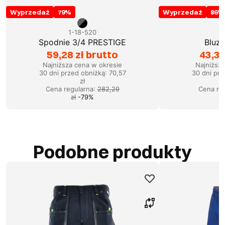
Wyprzedaż
79
%
Wyprzedaż
86
%
1-18-520
1
Spodnie 3/4 PRESTIGE
Bluz
59,28 zł brutto
43,33
Najniższa cena w okresie
Najniższ
30 dni przed obniżką:
70,57
30 dni prz
zł
Cena regularna
:
282,29
Cena re
zł
-
79
%
Podobne produkty