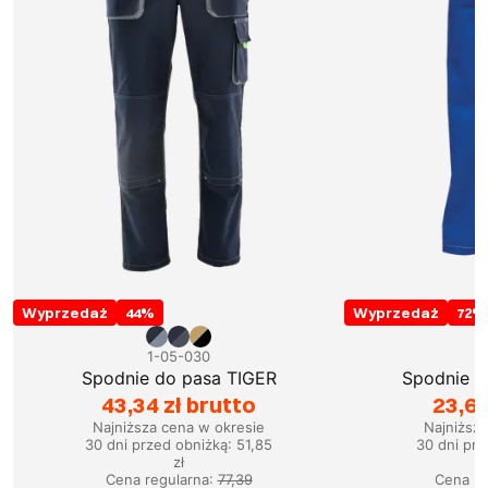
Wyprzedaż
44
%
Wyprzedaż
72
%
1-05-030
1
Spodnie do pasa TIGER
Spodnie 
43,34 zł brutto
23,66
Najniższa cena w okresie
Najniższ
30 dni przed obniżką:
51,85
30 dni prz
zł
Cena regularna
:
77,39
Cena re