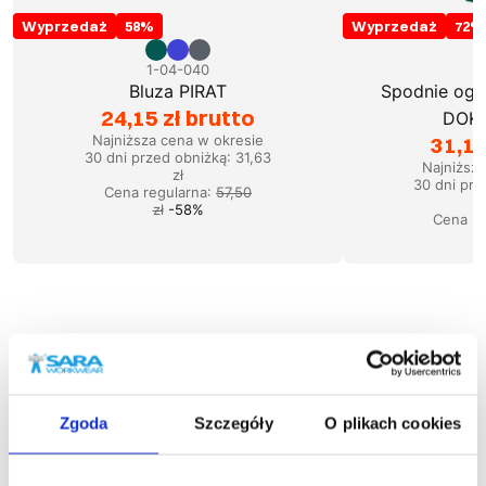
Wyprzedaż
58
%
Wyprzedaż
72
%
1-04-040
1
Bluza PIRAT
Spodnie ogro
24,15 zł brutto
DOKE
Najniższa cena w okresie
31,19
30 dni przed obniżką:
31,63
Najniższ
zł
30 dni prz
Cena regularna
:
57,50
zł
-
58
%
Cena re
Podobne produkty
Zgoda
Szczegóły
O plikach cookies