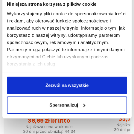
Niniejsza strona korzysta z plików cookie
Wykorzystujemy pliki cookie do spersonalizowania treści
i reklam, aby oferować funkcje społecznościowe i
analizować ruch w naszej witrynie. Informacje o tym, jak
korzystasz z naszej witryny, udostępniamy partnerom
społecznościowym, reklamowym i analitycznym.
Partnerzy mogą połączyć te informacje z innymi danymi
otrzymanymi od Ciebie lub uzyskanymi podczas
korzystania z ich usług.
Zezwól na wszystkie
Wyprzedaż
52
%
Wyprzedaż
48
%
więcej
Spersonalizuj
1
1-05-010
Spodnie 
Spodnie do pasa KING
33,77
36,69 zł brutto
Najniższ
Najniższa cena w okresie
30 dni prz
30 dni przed obniżką:
44,34