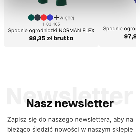
więcej
1
1-03-105
Spodnie ogrod
Spodnie ogrodniczki NORMAN FLEX
97,82
88,35 zł brutto
Nasz newsletter
Zapisz się do naszego newslettera, aby na
bieżąco śledzić nowości w naszym sklepie