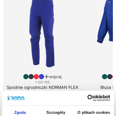
więcej
1-03-105
1
Spodnie ogrodniczki NORMAN FLEX
Bluza 
88,35 zł brutto
81,18
Zgoda
Szczegóły
O plikach cookies