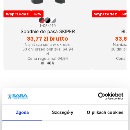
Wyprzedaż
48
%
Wyprzedaż
50
%
1-05-210
1
Spodnie do pasa SKIPER
Blu
33,77 zł brutto
33,83
Najniższa cena w okresie
Najniższ
30 dni przed obniżką:
64,94
30 dni prz
zł
Cena regularna
:
64,94
Cena re
zł
-
48
%
Podobne produkty
Zgoda
Szczegóły
O plikach cookies