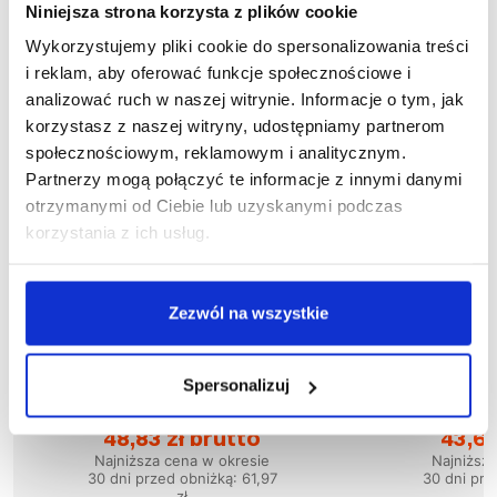
Niniejsza strona korzysta z plików cookie
Wykorzystujemy pliki cookie do spersonalizowania treści
i reklam, aby oferować funkcje społecznościowe i
analizować ruch w naszej witrynie. Informacje o tym, jak
korzystasz z naszej witryny, udostępniamy partnerom
społecznościowym, reklamowym i analitycznym.
Partnerzy mogą połączyć te informacje z innymi danymi
otrzymanymi od Ciebie lub uzyskanymi podczas
korzystania z ich usług.
Zezwól na wszystkie
Wyprzedaż
48
%
Wyprzedaż
71
%
Spersonalizuj
1-03-030
1
Spodnie ogrodniczki TIGER
Spodnie ogro
48,83 zł brutto
43,67
Najniższa cena w okresie
Najniższ
30 dni przed obniżką:
61,97
30 dni prz
zł